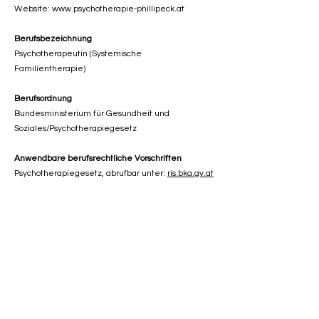
Website:
www.psychotherapie-phillipeck.at
Berufsbezeichnung
Psychotherapeutin (Systemische
Familientherapie)
Berufsordnung
Bundesministerium für Gesundheit und
Soziales/Psychotherapiegesetz
Anwendbare berufsrechtliche Vorschriften
Psychotherapiegesetz, abrufbar unter:
ris.bka.gv.at
Medieninhaberin und für den Inhalt
verantwortlich:
Yasemin Phillipeck
Urheberrechte, Bildnachweis
Fotos: Privat und Wix