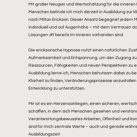
​Mit großer Neugier und Wertschätzung für die inneren
Menschen befinde ich mich derzeit in Ausbildung zur k
nach Milton Erickson. Dieser Ansatz begegnet jedem
individuell und auf Augenhöhe – mit dem Vertrauen da
Lösungen oft bereits im Inneren vorhanden sind.
Die ericksonsche Hypnose nutzt einen natürlichen Zust
Aufmerksamkeit und Entspannung, um den Zugang zu
Ressourcen, Fähigkeiten und neuen Perspektiven zu er
Ausbildung lerne ich, Menschen behutsam dabei zu beg
Klarheit zu finden, Veränderungsprozesse anzustoßen
Entwicklung zu unterstützen.
Mir ist es ein Herzensanliegen, einen sicheren, wert
schaffen, in dem sich Menschen gesehen und verstand
Verantwortungsbewusstes Arbeiten, Offenheit und kont
sind für mich zentrale Werte – auch und gerade wäh
Ausbildungszeit.