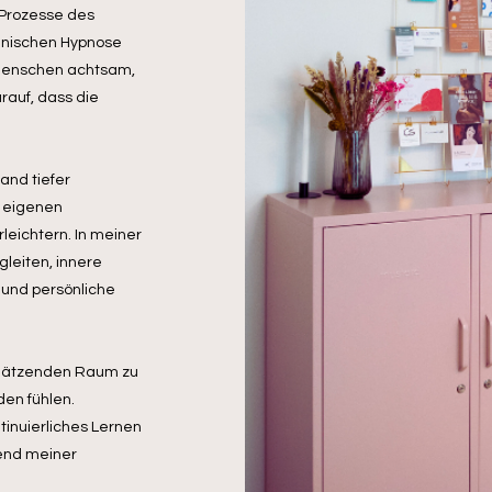
 Prozesse des
linischen Hypnose
 Menschen achtsam,
rauf, dass die
and tiefer
 eigenen
leichtern. In meiner
leiten, innere
 und persönliche
schätzenden Raum zu
en fühlen.
inuierliches Lernen
rend meiner